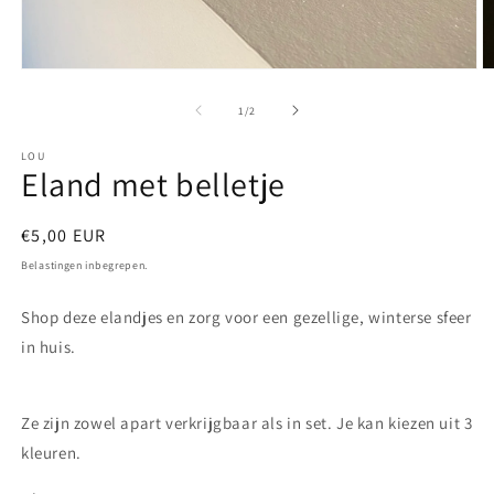
Media
M
1
2
openen
o
van
1
/
2
in
in
modaal
m
LOU
Eland met belletje
Normale
€5,00 EUR
prijs
Belastingen inbegrepen.
Shop deze elandjes en zorg voor een gezellige, winterse sfeer
in huis.
Ze zijn zowel apart verkrijgbaar als in set. Je kan kiezen uit 3
kleuren.