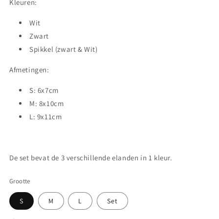
Kleuren:
Wit
Zwart
Spikkel (zwart & Wit)
Afmetingen:
S: 6x7cm
M: 8x10cm
L: 9x11cm
De set bevat de 3 verschillende elanden in 1 kleur.
Grootte
S
M
L
Set