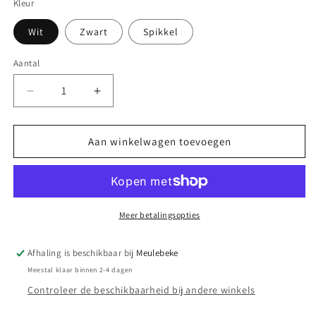
Kleur
Wit
Zwart
Spikkel
Aantal
Aantal
Aantal
Aantal
verlagen
verhogen
voor
voor
Eland
Eland
Aan winkelwagen toevoegen
met
met
belletje
belletje
Meer betalingsopties
Afhaling is beschikbaar bij
Meulebeke
Meestal klaar binnen 2-4 dagen
Controleer de beschikbaarheid bij andere winkels