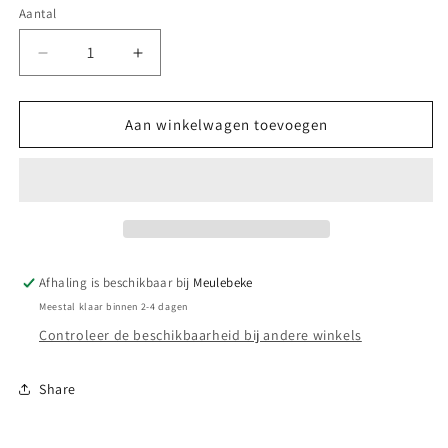
Aantal
Aantal
Aantal
Aantal
verlagen
verhogen
voor
voor
(Geur)kaars
(Geur)kaars
Aan winkelwagen toevoegen
in
in
blik
blik
bedrukt
bedrukt
naar
naar
wens
wens
Afhaling is beschikbaar bij
Meulebeke
Meestal klaar binnen 2-4 dagen
Controleer de beschikbaarheid bij andere winkels
Share