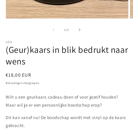
Media
M
1
2
openen
o
van
1
/
3
in
in
modaal
m
LOU
(Geur)kaars in blik bedrukt naar
wens
Normale
€18,00 EUR
prijs
Belastingen inbegrepen.
Wilt u een geurkaars cadeau doen of voor jezelf houden?
Maar wil je er een persoonlijke boodschap erop?
Dit kan vanaf nu! De boodschap wordt met vinyl op de kaars
gebracht.