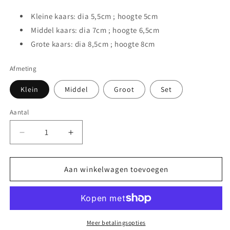
Kleine kaars: dia 5,5cm ; hoogte 5cm
Middel kaars: dia 7cm ; hoogte 6,5cm
Grote kaars: dia 8,5cm ; hoogte 8cm
Afmeting
Klein
Middel
Groot
Set
Aantal
Aantal
Aantal
Aantal
verlagen
verhogen
voor
voor
Spiraal
Spiraal
Aan winkelwagen toevoegen
kaarsen
kaarsen
Meer betalingsopties