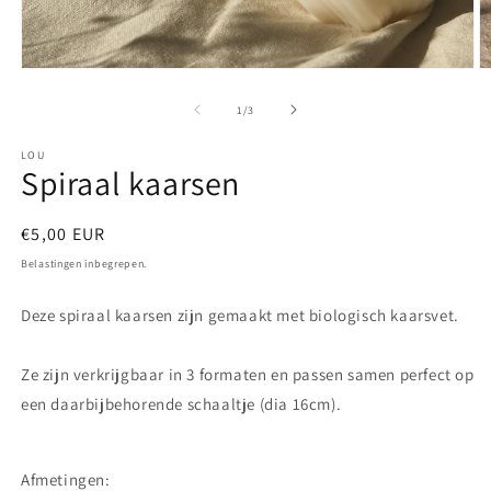
Media
M
1
2
openen
o
van
1
/
3
in
in
modaal
m
LOU
Spiraal kaarsen
Normale
€5,00 EUR
prijs
Belastingen inbegrepen.
Deze spiraal kaarsen zijn gemaakt met biologisch kaarsvet.
Ze zijn verkrijgbaar in 3 formaten en passen samen perfect op
een daarbijbehorende schaaltje (dia 16cm).
Afmetingen: