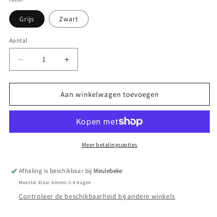
Grijs
Zwart
Aantal
Aantal
Aantal
Aantal
verlagen
verhogen
voor
voor
Theelichthouder
Theelichthouder
Aan winkelwagen toevoegen
met
met
onderzet
onderzet
Meer betalingsopties
Afhaling is beschikbaar bij
Meulebeke
Meestal klaar binnen 2-4 dagen
Controleer de beschikbaarheid bij andere winkels