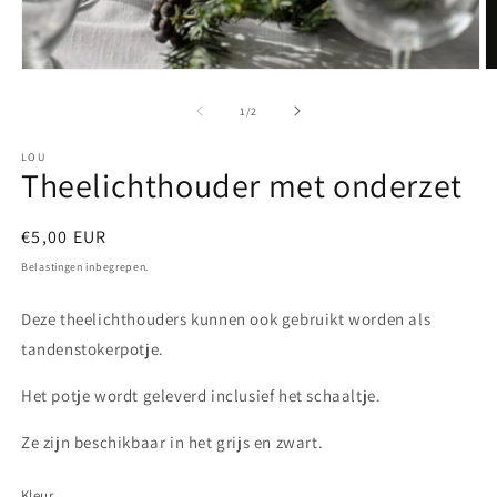
Media
M
1
2
openen
o
van
1
/
2
in
in
modaal
m
LOU
Theelichthouder met onderzet
Normale
€5,00 EUR
prijs
Belastingen inbegrepen.
Deze theelichthouders kunnen ook gebruikt worden als
tandenstokerpotje.
Het potje wordt geleverd inclusief het schaaltje.
Ze zijn beschikbaar in het grijs en zwart.
Kleur